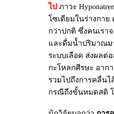
ไป
ภาวะ Hyponatremia
โซเดียมในร่างกาย ต
กว่าปกติ ซึ่งคนเราจะ
และดื่มน้ำปริมาณม
ระบบเลือด ส่งผลต่
กะโหลกศีรษะ อาการข
รวมไปถึงการคลื่นไส
กรณีถึงขั้นหมดสติ โค
นักวิจัยบอกว่า
การอ