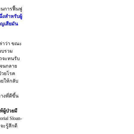
้านการฟื้นฟู
่งสำหรับผู้
ูญเสียมัน
เล่าว่า ขณะ
รวบรวม
ารถจะทนรับ
ลงจนกลาย
้ป่วยโรค
วยให้กลับ
ที่ดีขึ้น
้ผู้ป่วยมี
rial Sloan-
ะรู้สึกดี