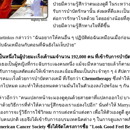
ป่วยมีความรู้สึกว่าตนเองดูดี ในระหว่างท
รับการบำบัดรักษานั้น ส่งผลที่ดีและเป
ต่อการรักษาโรคด้วย โดยอย่างน้อยที่สุด 
ป่วยมีความรู้สึกทางใจที่ดีขึ้น
rtinkus กล่าวว่า "ฉันอยากให้คนอื่น ๆ ปฏิบัติต่อฉันเหมือนเมื่อก่
กับฉันเหมือนกับตอนที่ฉันยังไม่เจ็บป่วย"
็นหนึ่งในผู้ป่วยมะเร็งเต้านมจำนวน 192,000 คน ที่เข้ารับการบำบั
น เธอเป็นผู้หญิงที่กระฉับกระเฉงคนหนึ่ง แม้จะมีหลานยายแล้วก็ตาม
้รับการดูแลตัดแต่งให้เข้าทรงและย้อมสีผมเป็นประจำทุก ๆ 4 สัปดาห์ 
คมะเร็งด้วยการบำบัดทางเคมี ที่เรียกว่า
Chemotherapy
ซึ่งทำให
อกไปหมด และทำให้เธอหมดความมั่นใจในตัวเองลงไปพร้อม ๆ กัน
ล่าวอีกว่า "คนแปลกหน้าจะมองดูคุณด้วยสายตาที่แปลกออกไป บา
ราด้วยวิธีการที่ทำให้ความรู้สึกของเราแย่ลงไปอีก" นั่นทำให้ Marrya
องการจะรู้วิธีการใช้วิกผม การแต่งหน้าแต่งตา เพื่อให้ตัวเองดูดี ดูส
ับคนปกติ เธอจึงได้เข้ารับการอบรมเทคนิคต่าง ๆ ในการดูแลภาพ
erican Cancer Society ซึ่งได้จัดโครงการชื่อ "Look Good Feel Bet