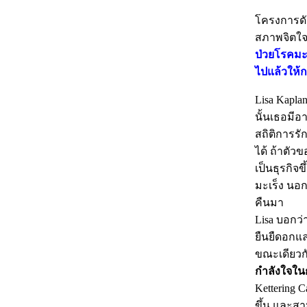
โครงการดังก
สภาพจิตใจผ
ป่วยโรคมะเร
ไปแล้วให้ก
Lisa Kapla
นั้นเธอมีอ
สถิติการรั
ได้ ถ้าตัว
เป็นธุรกิจ
มะเร็ง นอก
คืนมา
Lisa บอกว่
ยืนยืดอกแล
ขณะเดียวกั
กำลังใจในกา
Kettering C
ขึ้น และสาม