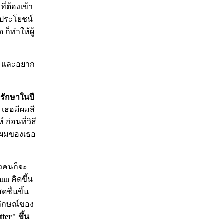
ี่ต้องเข้า
็นประโยชน์
ก็ทำให้ผู้
อน และอยาก
ดรักษาในปี
 เธอมีผมสี
ก่อนที่วิธี
้ผมของเธอ
งคนก็จะ
nn คิดขึ้น
ดชื่นขึ้น
ลักษณ์ของ
ter" ขึ้น