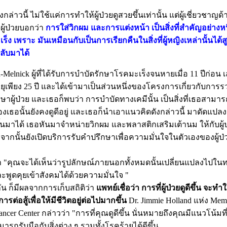
ล่าวนี้ ไม่ใช้แค่การทำให้ผู้ป่วยดูสวยขึ้นเท่านั้น แต่ผู้เชี่ยวชาญด
ู้ป่วยบอกว่า
การใส่วิกผม และการแต่งหน้า เป็นสิ่งที่สำคัญอย่างหนึ
็ง เพราะ มันเหมือนกับเป็นการเรียกคืนในสิ่งที่ผู้หญิงเหล่านั้นได้ส
ลับมาได้
n-Melnick ผู้ที่ได้รับการบำบัดรักษาโรคมะเร็งจนหายเมื่อ 11 ปีก่อน 
ายุเพียง 25 ปี และได้เข้ามาเป็นส่วนหนึ่งของโครงการเกี่ยวกับการ
กษาผู้ป่วย และเธอก็พบว่า การบำบัดทางเคมีนั้น เป็นสิ่งที่เธอสาม
ของเธอนั้นยังคงดูดีอยู่ และเธอก็นำเอาแนวคิดดังกล่าวนี้ มาดัดแป
ขึ้นมาได้ เธอหันมาจำหน่ายวิกผม และพลาสติกเสริมเต้านม ให้กับผู
จากนั้นยังเปิดบริการรับคำปรึกษาเพื่อความมั่นใจในตัวเองของผู้ป่
า "คุณจะได้เห็นว่ารูปลักษณ์ภายนอกทั้งหมดนั้นเปลี่ยนแปลงไปในทาง
ะพูดคุยเข้าสังคมได้ด้วยความมั่นใจ "
น ก็มีผลจากการเก็บสถิติว่า
แพทย์เชื่อว่า การที่ผู้ป่วยดูดีขึ้น จะทำให
รต่อสู้เพื่อให้มีชีวิตอยู่ต่อไปมากขึ้น
Dr. Jimmie Holland แห่ง Memo
ancer Center กล่าวว่า "การที่คุณดูดีขึ้น นั่นหมายถึงคุณมีแนวโน้มที่จ
ารถรับมือกับสิ่งต่าง ๆ รวมทั้งโรคร้ายได้ดีขึ้น